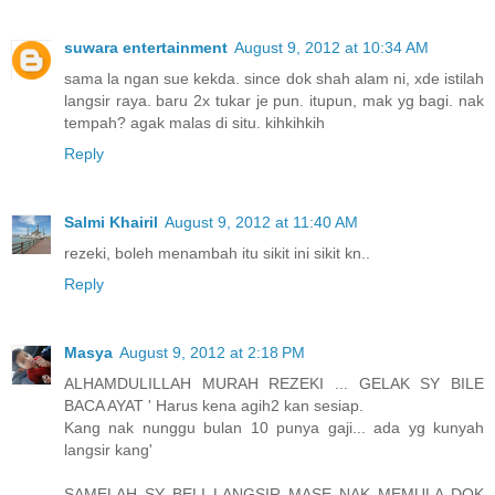
suwara entertainment
August 9, 2012 at 10:34 AM
sama la ngan sue kekda. since dok shah alam ni, xde istilah
langsir raya. baru 2x tukar je pun. itupun, mak yg bagi. nak
tempah? agak malas di situ. kihkihkih
Reply
Salmi Khairil
August 9, 2012 at 11:40 AM
rezeki, boleh menambah itu sikit ini sikit kn..
Reply
Masya
August 9, 2012 at 2:18 PM
ALHAMDULILLAH MURAH REZEKI ... GELAK SY BILE
BACA AYAT ' Harus kena agih2 kan sesiap.
Kang nak nunggu bulan 10 punya gaji... ada yg kunyah
langsir kang'
SAMELAH SY BELI LANGSIR MASE NAK MEMULA DOK