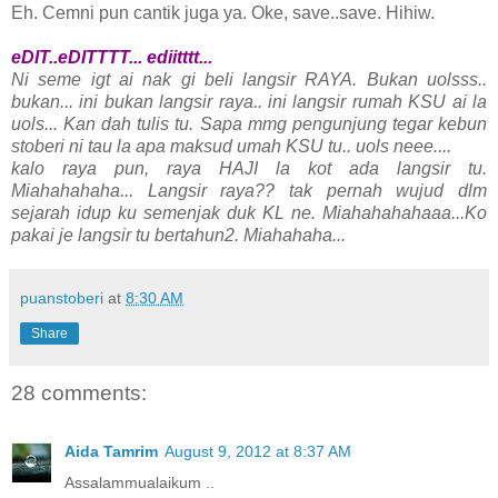
Eh. Cemni pun cantik juga ya. Oke, save..save. Hihiw.
eDIT..eDITTTT... ediitttt...
Ni seme igt ai nak gi beli langsir RAYA. Bukan uolsss..
bukan... ini bukan langsir raya.. ini langsir rumah KSU ai la
uols... Kan dah tulis tu. Sapa mmg pengunjung tegar kebun
stoberi ni tau la apa maksud umah KSU tu.. uols neee....
kalo raya pun, raya HAJI la kot ada langsir tu.
Miahahahaha... Langsir raya?? tak pernah wujud dlm
sejarah idup ku semenjak duk KL ne. Miahahahahaaa...Ko
pakai je langsir tu bertahun2. Miahahaha...
puanstoberi
at
8:30 AM
Share
28 comments:
Aida Tamrim
August 9, 2012 at 8:37 AM
Assalammualaikum ..