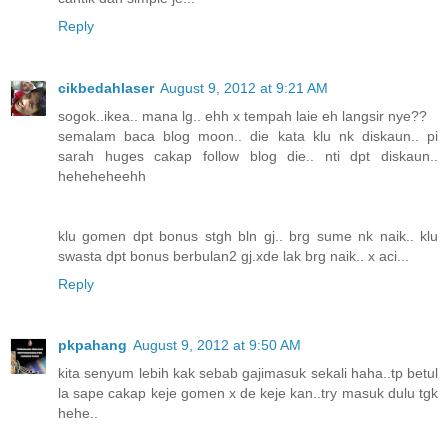
Reply
cikbedahlaser
August 9, 2012 at 9:21 AM
sogok..ikea.. mana lg.. ehh x tempah laie eh langsir nye??
semalam baca blog moon.. die kata klu nk diskaun.. pi
sarah huges cakap follow blog die.. nti dpt diskaun..
heheheheehh
klu gomen dpt bonus stgh bln gj.. brg sume nk naik.. klu
swasta dpt bonus berbulan2 gj.xde lak brg naik.. x aci...
Reply
pkpahang
August 9, 2012 at 9:50 AM
kita senyum lebih kak sebab gajimasuk sekali haha..tp betul
la sape cakap keje gomen x de keje kan..try masuk dulu tgk
hehe..