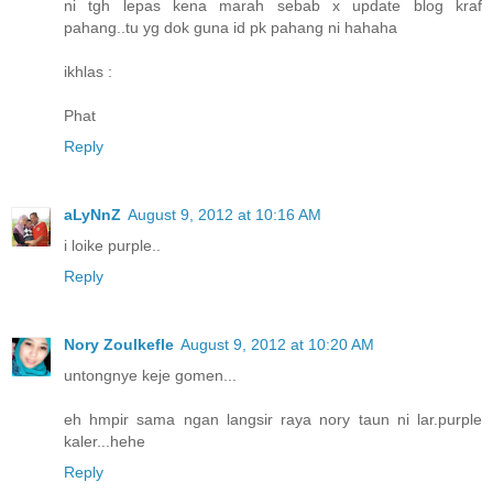
ni tgh lepas kena marah sebab x update blog kraf
pahang..tu yg dok guna id pk pahang ni hahaha
ikhlas :
Phat
Reply
aLyNnZ
August 9, 2012 at 10:16 AM
i loike purple..
Reply
Nory Zoulkefle
August 9, 2012 at 10:20 AM
untongnye keje gomen...
eh hmpir sama ngan langsir raya nory taun ni lar.purple
kaler...hehe
Reply