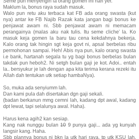
Seme pun menyengih la orang gomen ini hari yer.
Maklum la, bonus raya sudah masuk.
Walo pun retu aku terbaca kat FB ada orang swasta (kut
nya) antar ke FB Najib Razak kata jangan bagi bonus ke
penjawat awam ni. Sbb penjawat awam ni memacam
perangainya (malas aku nak tulis. Itu seme cliche' la. Ko
masuk keja gomen la baru tau cena kekdahnya bekerja.
Kalo orang tak hingin sgt keja govt ni, apsal berbelas ribu
permohonan sampai. Heh! Abis nya pun, kalo orang swasta
i.e bank, hartanah segala tu yg bagi bonus berbelas bulan
takdak pun heboh2. Ni setgh bulan gaji je kot. Adoi.. entah
la.. bersyukur je lah dengan apa kita terima kerana rezeki itu
Allah dah tentukan utk setiap hambaNya).
So, muka ada senyiumm lah.
Dan kami pula dah disertakan dgn gaji sekali.
(badan berkanun mmg cemni lah, kadang dpt awal, kadang
dpt lewat, tapi selalunya awal. Haha).
Harus kena agih2 kan sesiap.
Kang nak nunggu bulan
10
9 punya gaji... ada yg kunyah
langsir kang. Haha.
Sbb plannya bonus ni bkn la utk hari raya, tp utk KSU lah.