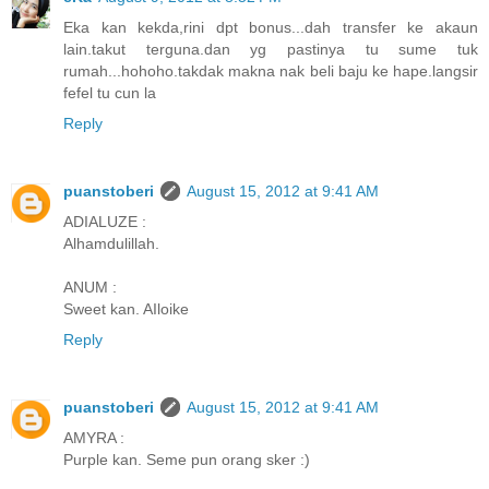
Eka kan kekda,rini dpt bonus...dah transfer ke akaun
lain.takut terguna.dan yg pastinya tu sume tuk
rumah...hohoho.takdak makna nak beli baju ke hape.langsir
fefel tu cun la
Reply
puanstoberi
August 15, 2012 at 9:41 AM
ADIALUZE :
Alhamdulillah.
ANUM :
Sweet kan. AIloike
Reply
puanstoberi
August 15, 2012 at 9:41 AM
AMYRA :
Purple kan. Seme pun orang sker :)