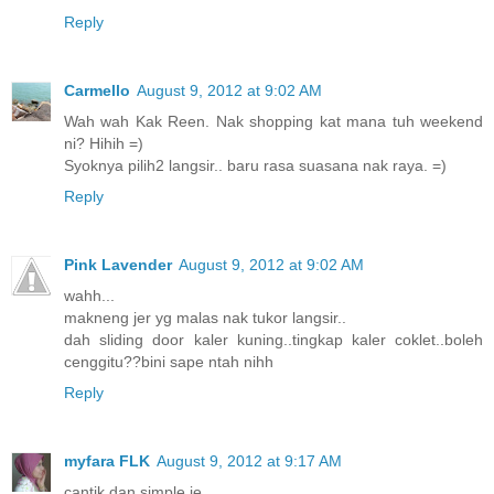
Reply
Carmello
August 9, 2012 at 9:02 AM
Wah wah Kak Reen. Nak shopping kat mana tuh weekend
ni? Hihih =)
Syoknya pilih2 langsir.. baru rasa suasana nak raya. =)
Reply
Pink Lavender
August 9, 2012 at 9:02 AM
wahh...
makneng jer yg malas nak tukor langsir..
dah sliding door kaler kuning..tingkap kaler coklet..boleh
cenggitu??bini sape ntah nihh
Reply
myfara FLK
August 9, 2012 at 9:17 AM
cantik dan simple je...