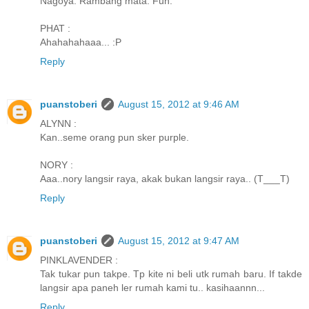
Nagoya. Rambang mata. Fuh.
PHAT :
Ahahahahaaa... :P
Reply
puanstoberi
August 15, 2012 at 9:46 AM
ALYNN :
Kan..seme orang pun sker purple.
NORY :
Aaa..nory langsir raya, akak bukan langsir raya.. (T___T)
Reply
puanstoberi
August 15, 2012 at 9:47 AM
PINKLAVENDER :
Tak tukar pun takpe. Tp kite ni beli utk rumah baru. If takde
langsir apa paneh ler rumah kami tu.. kasihaannn...
Reply