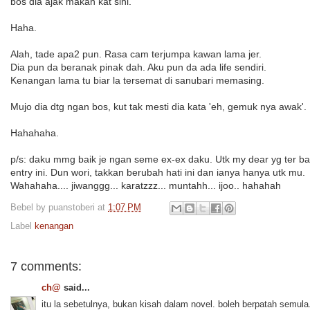
bos dia ajak makan kat sini.
Haha.
Alah, tade apa2 pun. Rasa cam terjumpa kawan lama jer.
Dia pun da beranak pinak dah. Aku pun da ada life sendiri.
Kenangan lama tu biar la tersemat di sanubari memasing.
Mujo dia dtg ngan bos, kut tak mesti dia kata 'eh, gemuk nya awak'.
Hahahaha.
p/s: daku mmg baik je ngan seme ex-ex daku. Utk my dear yg ter b
entry ini. Dun wori, takkan berubah hati ini dan ianya hanya utk mu.
Wahahaha.... jiwanggg... karatzzz... muntahh... ijoo.. hahahah
Bebel by
puanstoberi
at
1:07 PM
Label
kenangan
7 comments:
ch@
said...
itu la sebetulnya, bukan kisah dalam novel. boleh berpatah semula