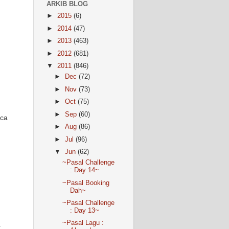
ARKIB BLOG
►
2015
(6)
►
2014
(47)
►
2013
(463)
►
2012
(681)
▼
2011
(846)
►
Dec
(72)
►
Nov
(73)
►
Oct
(75)
►
Sep
(60)
aca
►
Aug
(86)
►
Jul
(96)
▼
Jun
(62)
~Pasal Challenge
: Day 14~
~Pasal Booking
Dah~
~Pasal Challenge
: Day 13~
~Pasal Lagu :
.