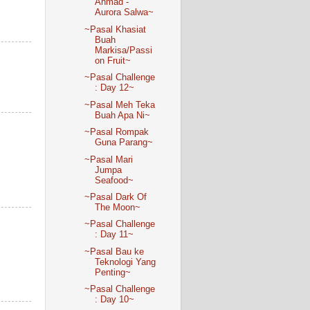
Ahmad -
Aurora Salwa~
~Pasal Khasiat
Buah
Markisa/Passi
on Fruit~
~Pasal Challenge
: Day 12~
~Pasal Meh Teka
Buah Apa Ni~
~Pasal Rompak
Guna Parang~
~Pasal Mari
Jumpa
Seafood~
~Pasal Dark Of
The Moon~
~Pasal Challenge
: Day 11~
~Pasal Bau ke
Teknologi Yang
Penting~
~Pasal Challenge
: Day 10~