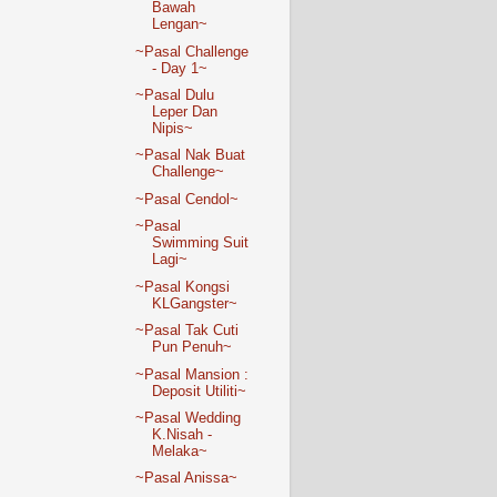
Bawah
Lengan~
~Pasal Challenge
- Day 1~
~Pasal Dulu
Leper Dan
Nipis~
~Pasal Nak Buat
Challenge~
~Pasal Cendol~
~Pasal
Swimming Suit
Lagi~
~Pasal Kongsi
KLGangster~
~Pasal Tak Cuti
Pun Penuh~
~Pasal Mansion :
Deposit Utiliti~
~Pasal Wedding
K.Nisah -
Melaka~
~Pasal Anissa~