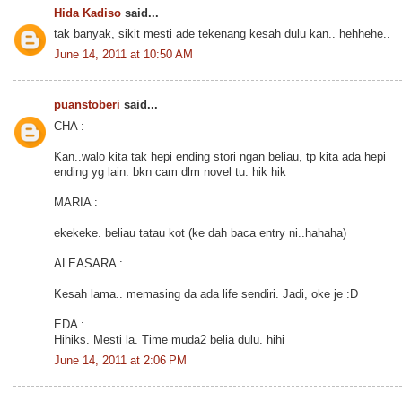
Hida Kadiso
said...
tak banyak, sikit mesti ade tekenang kesah dulu kan.. hehhehe..
June 14, 2011 at 10:50 AM
puanstoberi
said...
CHA :
Kan..walo kita tak hepi ending stori ngan beliau, tp kita ada hepi
ending yg lain. bkn cam dlm novel tu. hik hik
MARIA :
ekekeke. beliau tatau kot (ke dah baca entry ni..hahaha)
ALEASARA :
Kesah lama.. memasing da ada life sendiri. Jadi, oke je :D
EDA :
Hihiks. Mesti la. Time muda2 belia dulu. hihi
June 14, 2011 at 2:06 PM