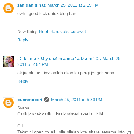
zahidah dihaz
March 25, 2011 at 2:19 PM
owh...good luck untuk blog baru...
New Entry:
Heel: Harus aku cerewet
Reply
..:: k i n a k O y u @ m a m a ' a D a m ' ::..
March 25,
2011 at 2:54 PM
ok jugak tue...inysaallah akan ku pergi jengah sana!
Reply
puanstoberi
March 25, 2011 at 5:33 PM
Syana :
Carik jgn tak carik... kasik misteri sket la.. hihi
CH :
Takat ni open to all.. sila silalah kita share sesama info yg