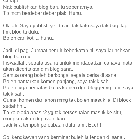
sahaja.
Nak publishkan blog baru tu sebenarnya.
Tp mcm berdebar debar plak. Huhu.
Ok lah. Saya publish yer, tp aci tak kalo saya tak bagi lagi
link blog tu dulu.
Boleh cari kot..... huhu...
Jadi, di pagi Jumaat penuh keberkatan ni, saya launchkan
blog baru itu.
Insyaallah, segala usaha untuk mendapatkan cahaya mata
akan diceritakan dlm blog sana.
Semua orang boleh berkongsi segala cerita di sana.
Boleh hantarkan komen panjang, saya tak kisah.
Boleh juga berbalas balas komen dgn blogger yg lain, saya
tak kisah.
Cuma, komen dari anon mmg tak boleh masuk la. Di block
sudahhh...
Tp kalo ada anasir2 yg tak bersesuaian masuk ke situ,
mungkin akan di private kan.
Jadi kira tempoh percubaan dulu la ni. Eceh!
So, kengkawan yang berminat buleh la jengah di sana..