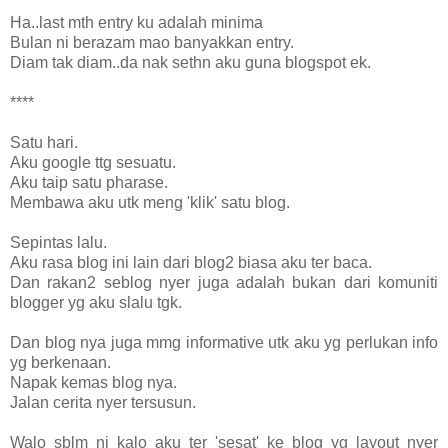
Ha..last mth entry ku adalah minima
Bulan ni berazam mao banyakkan entry.
Diam tak diam..da nak sethn aku guna blogspot ek.
****
Satu hari.
Aku google ttg sesuatu.
Aku taip satu pharase.
Membawa aku utk meng 'klik' satu blog.
Sepintas lalu.
Aku rasa blog ini lain dari blog2 biasa aku ter baca.
Dan rakan2 seblog nyer juga adalah bukan dari komuniti
blogger yg aku slalu tgk.
Dan blog nya juga mmg informative utk aku yg perlukan info
yg berkenaan.
Napak kemas blog nya.
Jalan cerita nyer tersusun.
Walo sblm ni kalo aku ter 'sesat' ke blog yg layout nyer