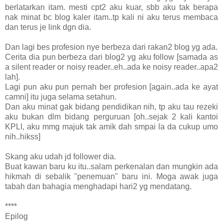
berlatarkan itam. mesti cpt2 aku kuar, sbb aku tak berapa
nak minat bc blog kaler itam..tp kali ni aku terus membaca
dan terus je link dgn dia.
Dan lagi bes profesion nye berbeza dari rakan2 blog yg ada.
Cerita dia pun berbeza dari blog2 yg aku follow [samada as
a silent reader or noisy reader..eh..ada ke noisy reader..apa2
lah].
Lagi pun aku pun pernah ber profesion [again..ada ke ayat
camni] itu juga selama setahun.
Dan aku minat gak bidang pendidikan nih, tp aku tau rezeki
aku bukan dlm bidang perguruan [oh..sejak 2 kali kantoi
KPLI, aku mmg majuk tak amik dah smpai la da cukup umo
nih..hikss]
Skang aku udah jd follower dia.
Buat kawan baru ku itu..salam perkenalan dan mungkin ada
hikmah di sebalik "penemuan" baru ini. Moga awak juga
tabah dan bahagia menghadapi hari2 yg mendatang.
****
Epilog